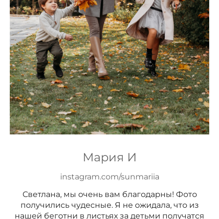
Мария И
instagram.com/sunmariia
Светлана, мы очень вам благодарны! Фото
получились чудесные. Я не ожидала, что из
нашей беготни в листьях за детьми получатся